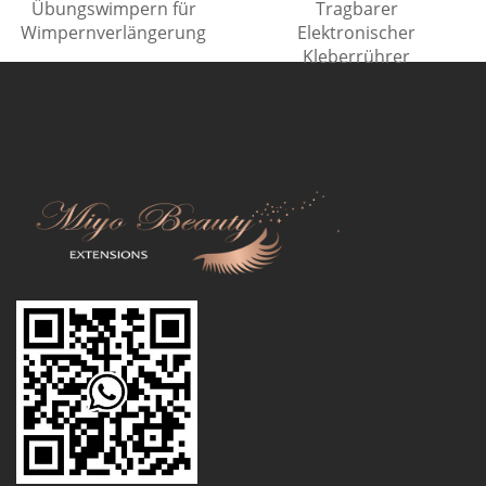
Übungswimpern für
Tragbarer
Wimpernverlängerung
Elektronischer
Kleberrührer