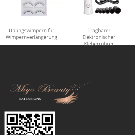
Übungswimpern für
Tragbarer
Wimpernverlängerung
Elektronischer
Kleberrührer