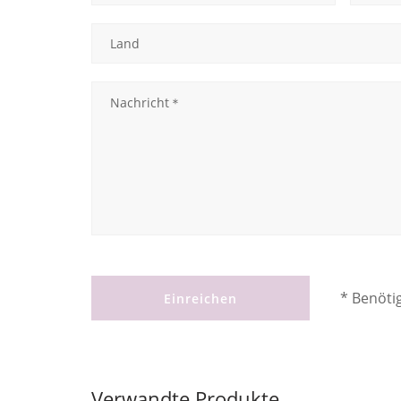
* Benöti
Einreichen
Verwandte Produkte