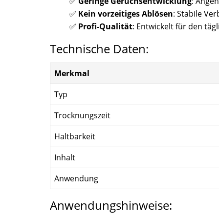
✅
Geringe Geruchsentwicklung
: Ange
✅
Kein vorzeitiges Ablösen
: Stabile Ve
✅
Profi-Qualität
: Entwickelt für den täg
Technische Daten:
Merkmal
Typ
Trocknungszeit
Haltbarkeit
Inhalt
Anwendung
Anwendungshinweise: