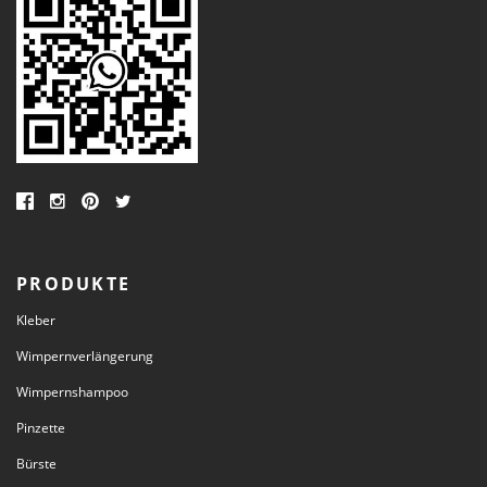
PRODUKTE
Kleber
Wimpernverlängerung
Wimpernshampoo
Pinzette
Bürste