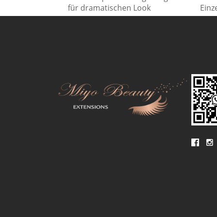
für dramatischen Look
Einz