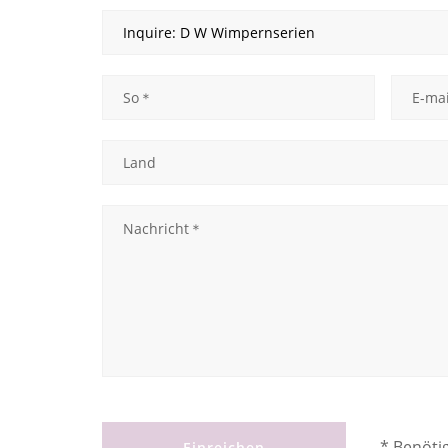
* Benöti
Einreichen